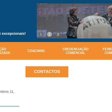
excepcionais!
1
2
3
ÇÃO
CREDENCIAÇÃO
FERR
COACHING
IZADA
COMERCIAL
COM
CONTACTOS
itório 11,