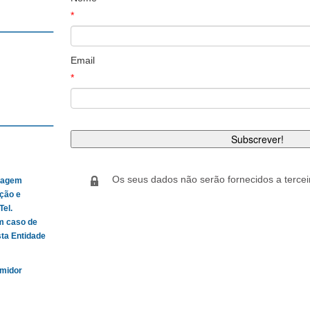
*
Email
*
Os seus dados não serão fornecidos a tercei
tragem
ção e
Tel.
m caso de
sta Entidade
umidor