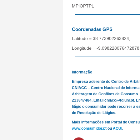
MPIOPTPL
Coordenadas GPS
Latitude = 38.773902263824;
Longitude = -9.098228076472878
Informação
Empresa aderente do Centro de Arbi
CNIACC – Centro Nacional de Informa
Arbitragem de Conflitos de Consumo. 
213847484. Email cniacc@fd.unl.pt. E
litígio o consumidor pode recorrer a e
de Resolução de Litígios.
Mais informações em Portal do Cons
www.consumidor.pt
ou
AQUI
.